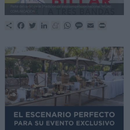
Parte del cartel de la 3ª edición de esta competición nacional.
MIJAS
COMUNICACIÓN.
Share
Facebook
Twitter
LinkedIn
Meneame
WhatsApp
Message
Email
Print