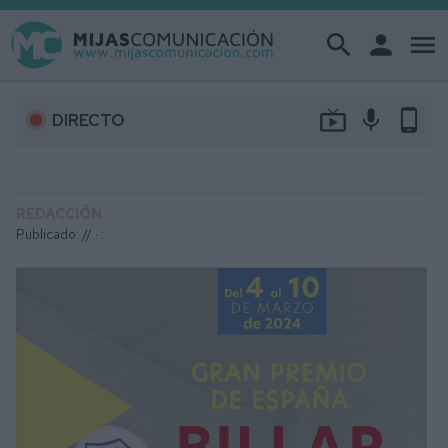
search
person
menu
live_tv
mic
phone_android
DIRECTO
REDACCIÓN
Publicado: // ·
: