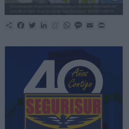
El nuevo punto limpio móvil, destacó este jueves la edil responsable del
área, Belén Roca, “es de fácil acceso para los vecinos”.
BEATRIZ MARTÍN
Share
Facebook
Twitter
LinkedIn
Meneame
WhatsApp
Message
Email
Print