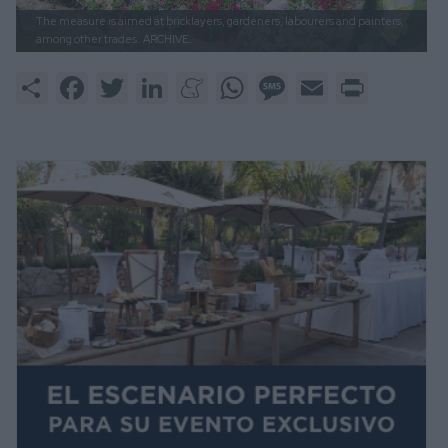
The measure is aimed at bricklayers, gardeners, labourers and painters,
among other trades.
ARCHIVE.
Share
Facebook
Twitter
LinkedIn
Meneame
WhatsApp
Message
Email
Print