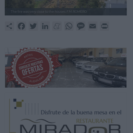
The fire was very close to the houses
F.M.ROMERO
Share
Facebook
Twitter
LinkedIn
Meneame
WhatsApp
Message
Email
Print