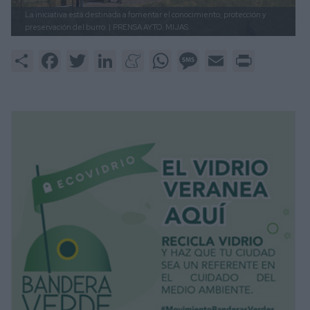
La iniciativa está destinada a fomentar el conocimiento, protección y
preservación del burro. |
PRENSA AYTO. MIJAS.
Share
Facebook
Twitter
LinkedIn
Meneame
WhatsApp
Message
Email
Print