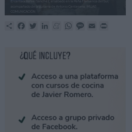
El cantaor Rafael Sánchez, el sábado en la Peña Flamenca del Sur,
acompañado de la guitarra de Antonio Centenera.
MIJAS
COMUNICACIÓN
Share
Facebook
Twitter
LinkedIn
Meneame
WhatsApp
Message
Email
Print