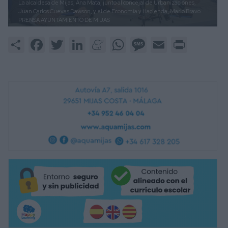
La alcaldesa de Mijas, Ana Mata, junto al concejal de Urbanizaciones,
Juan Carlos Cuevas Dawson, y el de Economía y Hacienda, Mario Bravo.
PRENSA AYUNTAMIENTO DE MIJAS
Share
Facebook
Twitter
LinkedIn
Meneame
WhatsApp
Message
Email
Print