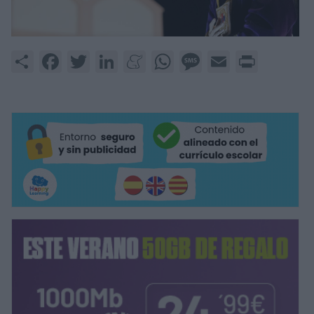
Share
Facebook
Twitter
LinkedIn
Meneame
WhatsApp
Message
Email
Print