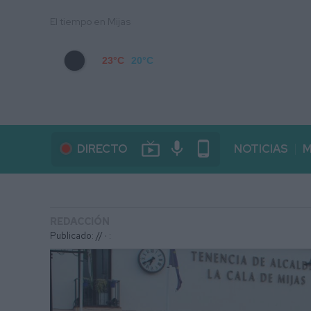
El tiempo en Mijas
23°C
20°C
live_tv
mic
phone_android
DIRECTO
NOTICIAS
M
REDACCIÓN
Publicado: // ·
: