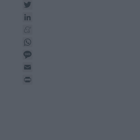
Twitter
LinkedIn
Meneame
WhatsApp
Message
Email
Print