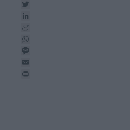
Twitter
LinkedIn
Meneame
WhatsApp
Message
Email
Print