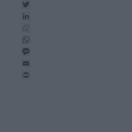
Twitter
LinkedIn
Meneame
WhatsApp
Message
Email
Print