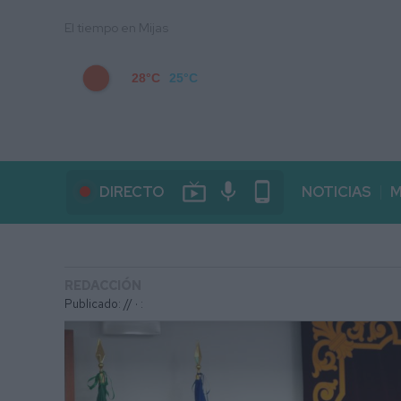
El tiempo en Mijas
28°C
25°C
live_tv
mic
phone_android
DIRECTO
NOTICIAS
M
REDACCIÓN
Publicado: // ·
: