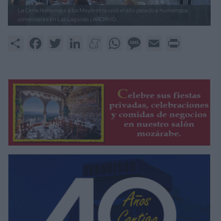
La Cena Homenaje a los Mayores reunió el año pasado a numerosos
comensales en Las Lagunas
| ARCHIVO.
Share
Facebook
Twitter
LinkedIn
Meneame
WhatsApp
Message
Email
Print