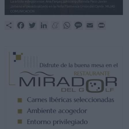
La artista esteponense, Ana Fargas, junto al guitarrista Paco Javier
Jimeno el pasado sábado en la Peña Flamenca Unión del Cante.
MIJAS
COMUNICACIÓN
Share
Facebook
Twitter
LinkedIn
Meneame
WhatsApp
Message
Email
Print