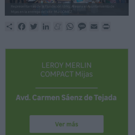
Representantes de la Fundación Idiliq, Afesol y el Ayuntamiento de
Mijas en la entrega del lote.
MJ GÓMEZ.
Share
Facebook
Twitter
LinkedIn
Meneame
WhatsApp
Message
Email
Print