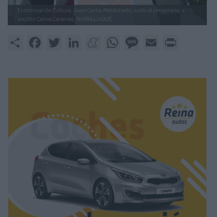
El concejal de Cultura, Juan Carlos Maldonado, junto al pregonero, el
escritor Carlos Caravias.
NURIA LUQUE.
Share
Facebook
Twitter
LinkedIn
Meneame
WhatsApp
Message
Email
Print