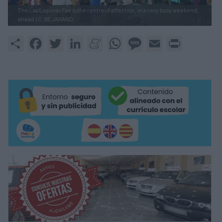
The Las Lagunas Fair is the centre of attention, in a very busy weekend
ahead
| C. BEJARANO
Share
Facebook
Twitter
LinkedIn
Meneame
WhatsApp
Message
Email
Print