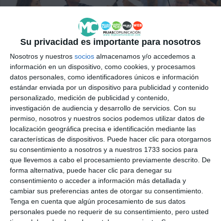
Su privacidad es importante para nosotros
Nosotros y nuestros
socios
almacenamos y/o accedemos a
información en un dispositivo, como cookies, y procesamos
“Si queremos que cambien
datos personales, como identificadores únicos e información
estándar enviada por un dispositivo para publicidad y contenido
las cosas tenemos la
personalizado, medición de publicidad y contenido,
investigación de audiencia y desarrollo de servicios.
Con su
obligación de votar”
permiso, nosotros y nuestros socios podemos utilizar datos de
localización geográfica precisa e identificación mediante las
CRISTINA BEJARANO | CRISTINA LUQUE
ACTUALIDAD
características de dispositivos. Puede hacer clic para otorgarnos
su consentimiento a nosotros y a nuestros 1733 socios para
En Mijas son cerca de 48.000 las personas censadas llamadas a
que llevemos a cabo el procesamiento previamente descrito. De
votar este 23J
forma alternativa, puede hacer clic para denegar su
consentimiento o acceder a información más detallada y
Vive Mijas de Noche homenajea
cambiar sus preferencias antes de otorgar su consentimiento.
a Juan Antonio Gómez con
Tenga en cuenta que algún procesamiento de sus datos
música en directo
personales puede no requerir de su consentimiento, pero usted