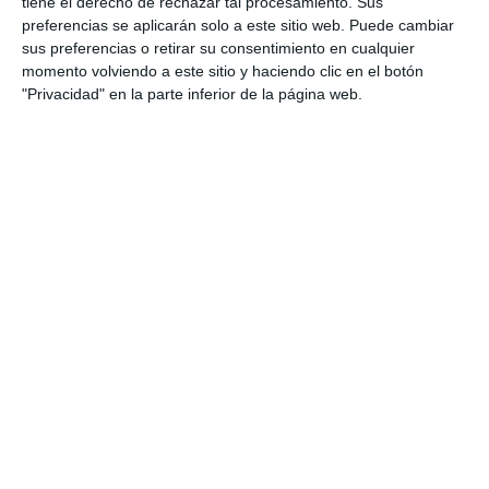
tiene el derecho de rechazar tal procesamiento. Sus
P. MURILLO | A. LAGO
ACTUALIDAD
preferencias se aplicarán solo a este sitio web. Puede cambiar
sus preferencias o retirar su consentimiento en cualquier
El cadete femenino del Vóley-
momento volviendo a este sitio y haciendo clic en el botón
Mijas, campeón de España
"Privacidad" en la parte inferior de la página web.
JACOBO PEREA
DEPORTES
Territorio Juventud anima el
verano con sus deportes
acuáticos en la playa del
Torreón
PATRICIA MURILLO
ACTUALIDAD
Bomberos Mijas ofrece
consejos de seguridad ante las
altas temperaturas
N. LUQUE | C. LUQUE
ACTUALIDAD
AFA Mijas recibe una subvención