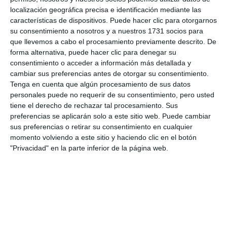
hacia todo el resto de la comunidad educativa para
localización geográfica precisa e identificación mediante las
características de dispositivos. Puede hacer clic para otorgarnos
ellos es muy positivo y para nosotros como
su consentimiento a nosotros y a nuestros 1731 socios para
educadores también”, resaltó el coordinador de
que llevemos a cabo el procesamiento previamente descrito. De
forma alternativa, puede hacer clic para denegar su
estas jornadas, José Antonio Marín.
consentimiento o acceder a información más detallada y
cambiar sus preferencias antes de otorgar su consentimiento.
Tenga en cuenta que algún procesamiento de sus datos
personales puede no requerir de su consentimiento, pero usted
tiene el derecho de rechazar tal procesamiento. Sus
preferencias se aplicarán solo a este sitio web. Puede cambiar
sus preferencias o retirar su consentimiento en cualquier
momento volviendo a este sitio y haciendo clic en el botón
"Privacidad" en la parte inferior de la página web.
Los alumnos han trabajado en medio centenar de
proyectos.
JACOBO PEREA.