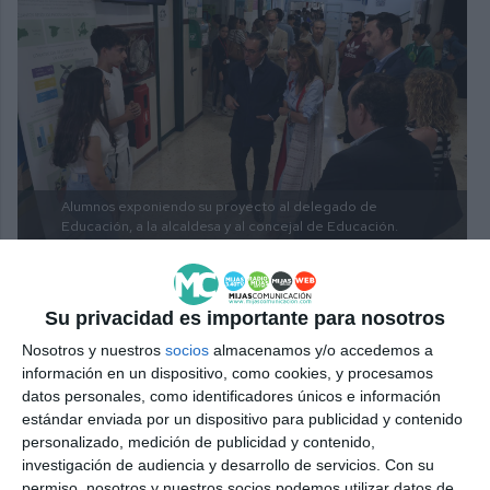
Alumnos exponiendo su proyecto al delegado de
Educación, a la alcaldesa y al concejal de Educación.
JACOBO PEREA.
Su privacidad es importante para nosotros
Comunidad educativa
Nosotros y nuestros
socios
almacenamos y/o accedemos a
información en un dispositivo, como cookies, y procesamos
Tanto profesorado como alumnado valoran de
datos personales, como identificadores únicos e información
forma muy positiva para su desarrollo personal
estándar enviada por un dispositivo para publicidad y contenido
estas jornadas. “El estar manejando y trabajando
personalizado, medición de publicidad y contenido,
investigación de audiencia y desarrollo de servicios.
Con su
sobre esos conceptos durante meses y el difundirlo
permiso, nosotros y nuestros socios podemos utilizar datos de