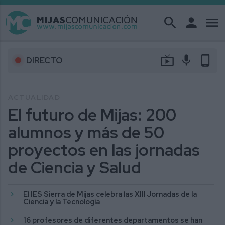
search
person
menu
live_tv
mic
phone_android
DIRECTO
ACTUALIDAD
El futuro de Mijas: 200
alumnos y más de 50
proyectos en las jornadas
de Ciencia y Salud
El IES Sierra de Mijas celebra las XIII Jornadas de la
Ciencia y la Tecnología
16 profesores de diferentes departamentos se han