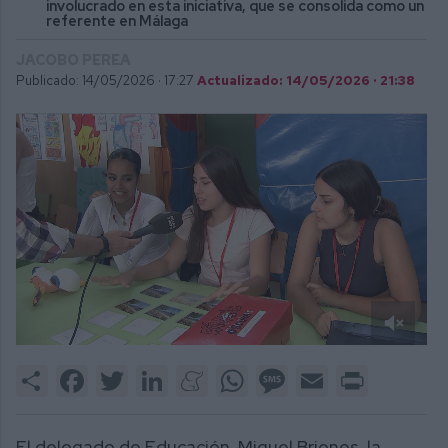
involucrado en esta iniciativa, que se consolida como un
referente en Málaga
JACOBO PEREA
Publicado: 14/05/2026 ·
17:27
Actualizado: 14/05/2026 · 21:38
0
of
Share
Facebook
Twitter
LinkedIn
Meneame
WhatsApp
Message
Email
Print
2
minutes,
16
seconds
El delegado de Educación, Miguel Briones, la