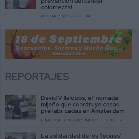
prevención del cáncer
colorrectal
ALICIA MORENO
ACTUALIDAD
REPORTAJES
David Villalobos, el ‘nómada’
mijeño que construye casas
prefabricadas en Ámsterdam
NURIA LUQUE | PATRICIA MURILLO
REPORTAJES
La solidaridad de los ‘leones’