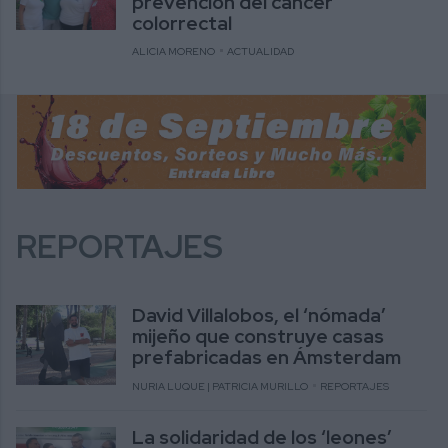
prevención del cáncer
colorrectal
ALICIA MORENO
ACTUALIDAD
REPORTAJES
David Villalobos, el ‘nómada’
mijeño que construye casas
prefabricadas en Ámsterdam
NURIA LUQUE | PATRICIA MURILLO
REPORTAJES
La solidaridad de los ‘leones’