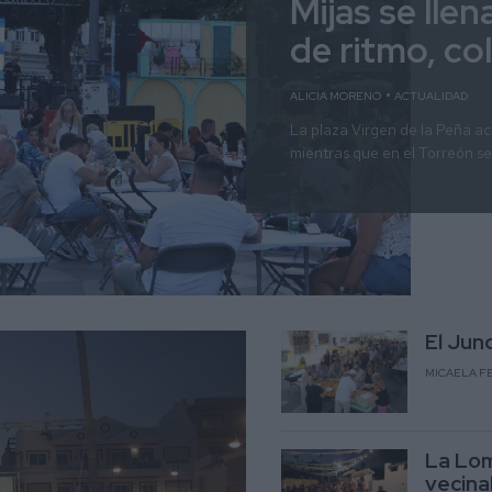
Mijas se lle
de ritmo, co
ALICIA MORENO
ACTUALIDAD
La plaza Virgen de la Peña ac
mientras que en el Torreón se 
El Jun
MICAELA F
La Lom
vecina