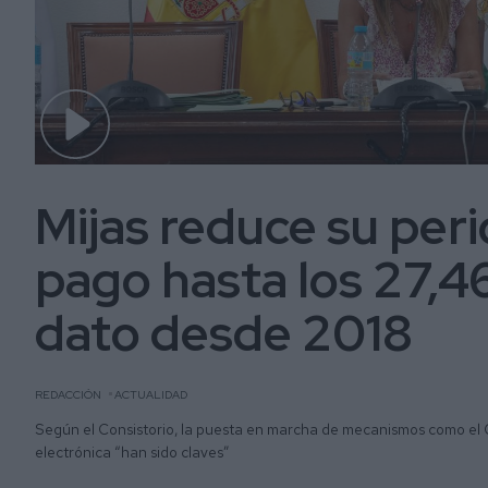
Mijas reduce su per
pago hasta los 27,46
dato desde 2018
REDACCIÓN
ACTUALIDAD
Según el Consistorio, la puesta en marcha de mecanismos como el 
electrónica “han sido claves”