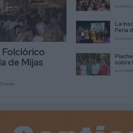
ALBERTO L
La ins
Feria 
ALICIA MO
 Folclórico
Piache
la de Mijas
sobre 
ALICIA MO
21 horas