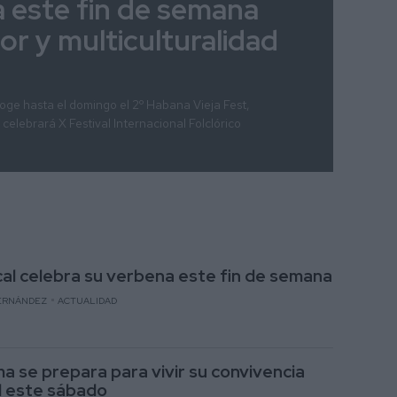
na este fin de semana
lor y multiculturalidad
oge hasta el domingo el 2º Habana Vieja Fest,
celebrará X Festival Internacional Folclórico
cal celebra su verbena este fin de semana
ERNÁNDEZ
ACTUALIDAD
a se prepara para vivir su convivencia
l este sábado