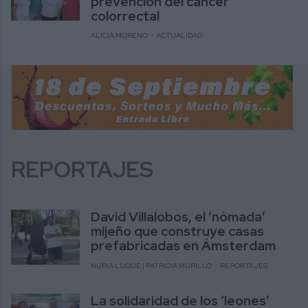
prevención del cáncer
colorrectal
ALICIA MORENO
ACTUALIDAD
REPORTAJES
David Villalobos, el ‘nómada’
mijeño que construye casas
prefabricadas en Ámsterdam
NURIA LUQUE | PATRICIA MURILLO
REPORTAJES
La solidaridad de los ‘leones’