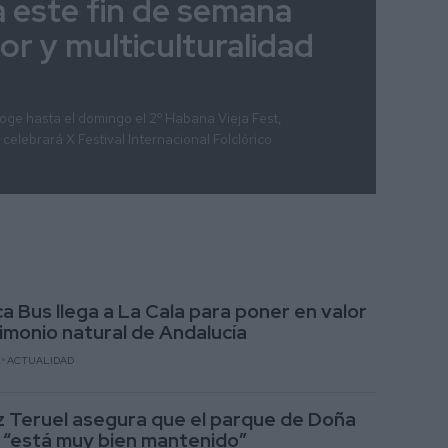
na este fin de semana
lor y multiculturalidad
oge hasta el domingo el 2º Habana Vieja Fest,
celebrará X Festival Internacional Folclórico
ca Bus llega a La Cala para poner en valor
rimonio natural de Andalucía
ACTUALIDAD
Teruel asegura que el parque de Doña
 “está muy bien mantenido”