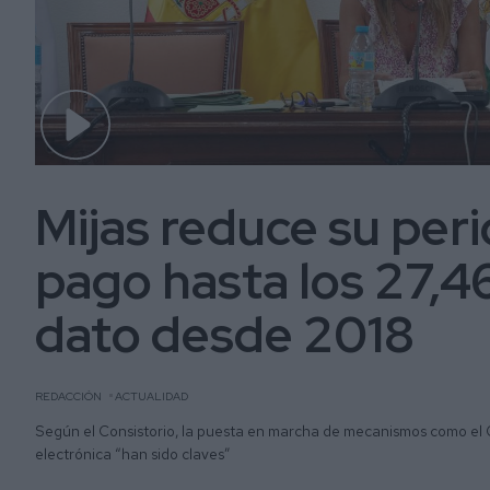
Mijas reduce su per
pago hasta los 27,46
dato desde 2018
REDACCIÓN
ACTUALIDAD
Según el Consistorio, la puesta en marcha de mecanismos como el 
electrónica “han sido claves”