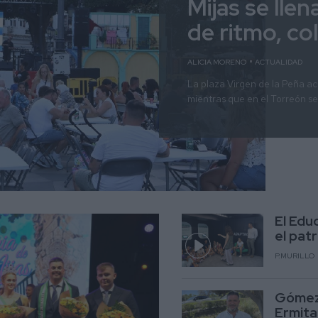
Mijas se lle
de ritmo, co
ALICIA MORENO
ACTUALIDAD
La plaza Virgen de la Peña ac
mientras que en el Torreón se 
El Edu
el pat
P.MURILLO
Gómez 
Ermita