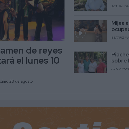
ACTUALIDA
Mijas 
ocupac
BEATRIZ MA
rtamen de reyes
Piache
ará el lunes 10
sobre 
ALICIA MO
róximo 28 de agosto