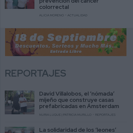
prevención del cáncer
colorrectal
ALICIA MORENO
ACTUALIDAD
REPORTAJES
David Villalobos, el ‘nómada’
mijeño que construye casas
prefabricadas en Ámsterdam
NURIA LUQUE | PATRICIA MURILLO
REPORTAJES
La solidaridad de los ‘leones’