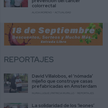
prevención del cáncer
colorrectal
ALICIA MORENO
ACTUALIDAD
REPORTAJES
David Villalobos, el ‘nómada’
mijeño que construye casas
prefabricadas en Ámsterdam
NURIA LUQUE | PATRICIA MURILLO
REPORTAJES
La solidaridad de los ‘leones’