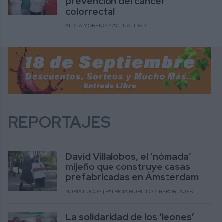
prevención del cáncer
colorrectal
ALICIA MORENO
ACTUALIDAD
REPORTAJES
David Villalobos, el ‘nómada’
mijeño que construye casas
prefabricadas en Ámsterdam
NURIA LUQUE | PATRICIA MURILLO
REPORTAJES
La solidaridad de los ‘leones’