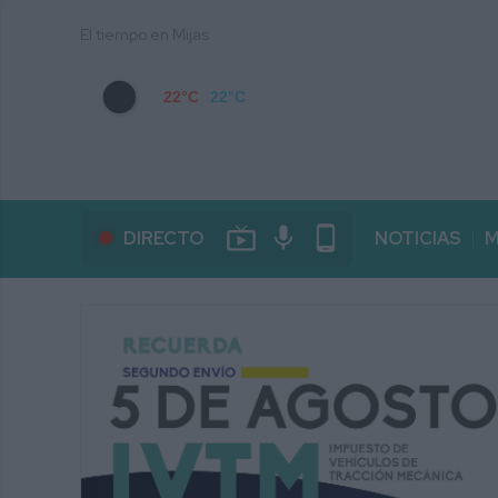
El tiempo en Mijas
22°C
22°C
live_tv
mic
phone_android
DIRECTO
NOTICIAS
M