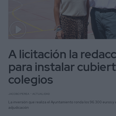
A licitación la reda
para instalar cubierta
colegios
JACOBO PEREA
ACTUALIDAD
La inversión que realiza el Ayuntamiento ronda los 96.300 euros y 
adjudicación