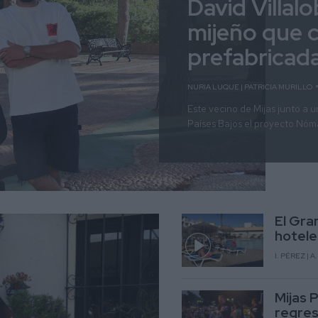
David Villal
mijeño que 
prefabricad
NURIA LUQUE | PATRICIA MURILLO
Este vecino de Mijas junto a 
Países Bajos el proyecto Nóm
El Gran
hotele
I. PÉREZ | 
Mijas 
regres