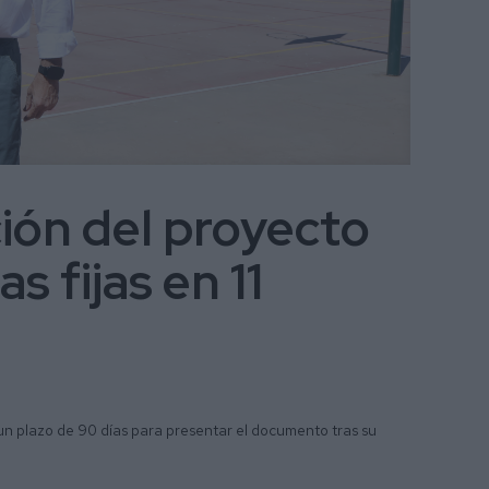
cción del proyecto
s fijas en 11
un plazo de 90 días para presentar el documento tras su