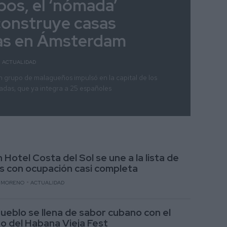
obos, el ‘nómada’
construye casas
as en Ámsterdam
ACTUALIDAD
un grupo de malagueños impulsó en la capital de los
adas, que ya integra a 25 españoles
 Hotel Costa del Sol se une a la lista de
s con ocupación casi completa
A. MORENO
ACTUALIDAD
Pueblo se llena de sabor cubano con el
o del Habana Vieja Fest