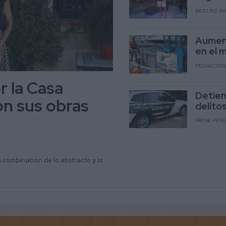
BEATRIZ M
Aument
en el m
REDACCIÓN
r la Casa
Detien
on sus obras
delito
IRENE PÉR
la combinación de lo abstracto y lo