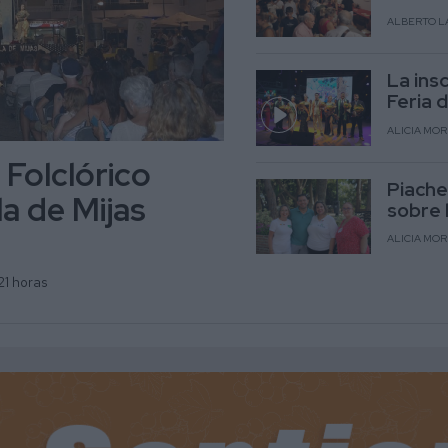
ALBERTO L
La ins
Feria 
ALICIA MO
 Folclórico
Piache
la de Mijas
sobre 
ALICIA MO
21 horas