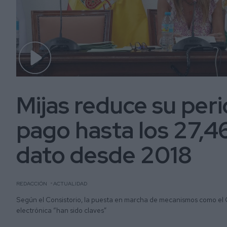
Mijas reduce su per
pago hasta los 27,46
dato desde 2018
REDACCIÓN
ACTUALIDAD
Según el Consistorio, la puesta en marcha de mecanismos como el 
electrónica “han sido claves”