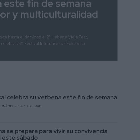
na este fin de semana
lor y multiculturalidad
oge hasta el domingo el 2º Habana Vieja Fest,
celebrará X Festival Internacional Folclórico
cal celebra su verbena este fin de semana
ERNÁNDEZ
ACTUALIDAD
a se prepara para vivir su convivencia
l este sábado