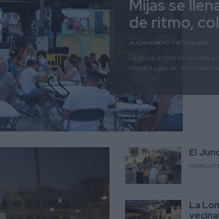
Mijas se lle
de ritmo, co
ALICIA MORENO
ACTUALIDAD
La plaza Virgen de la Peña ac
mientras que en el Torreón se 
El Jun
MICAELA F
La Lom
vecina