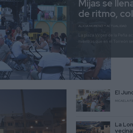
Mijas se lle
de ritmo, co
ALICIA MORENO
ACTUALIDAD
La plaza Virgen de la Peña ac
mientras que en el Torreón se 
El Jun
MICAELA F
La Lom
vecina