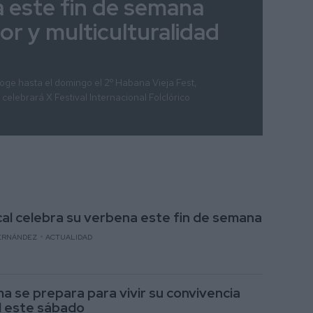
na este fin de semana
lor y multiculturalidad
oge hasta el domingo el 2º Habana Vieja Fest,
celebrará X Festival Internacional Folclórico
cal celebra su verbena este fin de semana
ERNÁNDEZ
ACTUALIDAD
a se prepara para vivir su convivencia
l este sábado