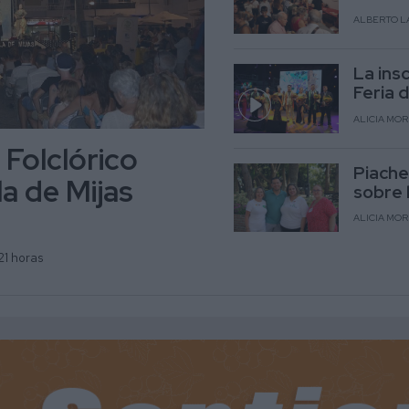
ALBERTO L
La ins
Feria 
ALICIA MO
 Folclórico
Piache
la de Mijas
sobre 
ALICIA MO
21 horas