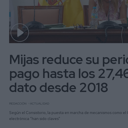
Mijas reduce su per
pago hasta los 27,46
dato desde 2018
REDACCIÓN
ACTUALIDAD
Según el Consistorio, la puesta en marcha de mecanismos como el 
electrónica “han sido claves”