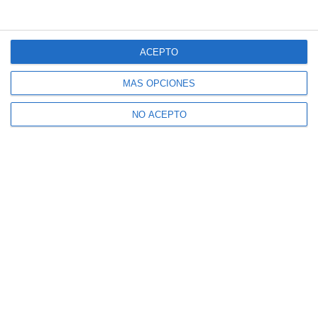
ACEPTO
MÁS OPCIONES
NO ACEPTO
Suscríbete a nuestro boletín
Recibe la actualidad de Mijas en tu correo
electrónico