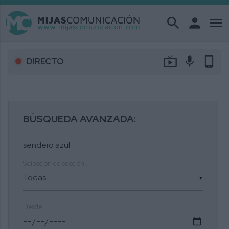
search
person
menu
live_tv
mic
phone_android
DIRECTO
BÚSQUEDA AVANZADA:
Selección de sección
▼
Desde