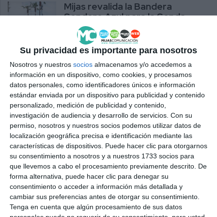
Mijas revalida la Bandera
Sendero Azul para la Senda
Litoral
ACTUALIDAD
Su privacidad es importante para nosotros
La Senda Litoral de Mijas
Nosotros y nuestros
socios
almacenamos y/o accedemos a
renueva un año más el
información en un dispositivo, como cookies, y procesamos
prestigioso galardón Bandera
datos personales, como identificadores únicos e información
Sendero Azul
estándar enviada por un dispositivo para publicidad y contenido
personalizado, medición de publicidad y contenido,
ACTUALIDAD
investigación de audiencia y desarrollo de servicios.
Con su
permiso, nosotros y nuestros socios podemos utilizar datos de
Mijas se sitúa a la cabeza de las
localización geográfica precisa e identificación mediante las
costas andaluzas con 9
características de dispositivos. Puede hacer clic para otorgarnos
banderas 'Q' de Calidad
su consentimiento a nosotros y a nuestros 1733 socios para
que llevemos a cabo el procesamiento previamente descrito. De
ACTUALIDAD
forma alternativa, puede hacer clic para denegar su
consentimiento o acceder a información más detallada y
La Senda Litoral de Mijas
cambiar sus preferencias antes de otorgar su consentimiento.
revalida la certificación de
Tenga en cuenta que algún procesamiento de sus datos
Sendero Azul
personales puede no requerir de su consentimiento, pero usted