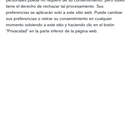
tiene el derecho de rechazar tal procesamiento. Sus
ACTUALIDAD
preferencias se aplicarán solo a este sitio web. Puede cambiar
sus preferencias o retirar su consentimiento en cualquier
La Asociación de Educación
momento volviendo a este sitio y haciendo clic en el botón
Ambiental y del Consumidor
"Privacidad" en la parte inferior de la página web.
incluye la Senda Litoral de Mijas
en la 'Red de Senderos Azules
2017'
ACTUALIDAD
Los tramos de la Senda Litoral
en Mijas reciben el distintivo de
Sendero Azul
ACTUALIDAD