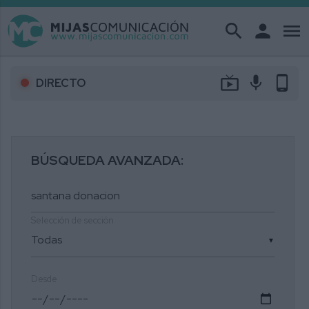
search
person
menu
live_tv
mic
phone_android
DIRECTO
BÚSQUEDA AVANZADA:
Selección de sección
▼
Desde