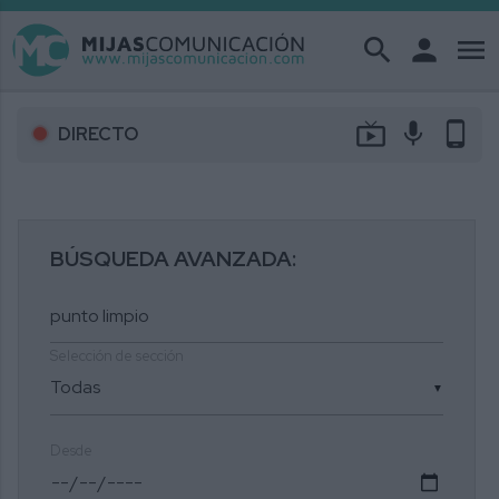
search
person
menu
live_tv
mic
phone_android
DIRECTO
BÚSQUEDA AVANZADA:
Selección de sección
▼
Desde