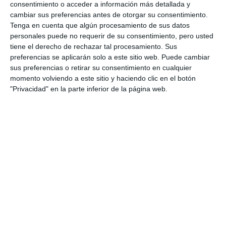
enseres en el punto limpio
consentimiento o acceder a información más detallada y
cambiar sus preferencias antes de otorgar su consentimiento.
ACTUALIDAD
Tenga en cuenta que algún procesamiento de sus datos
personales puede no requerir de su consentimiento, pero usted
A group of students from IES
tiene el derecho de rechazar tal procesamiento. Sus
La Cala visit the recycling
preferencias se aplicarán solo a este sitio web. Puede cambiar
centre
sus preferencias o retirar su consentimiento en cualquier
momento volviendo a este sitio y haciendo clic en el botón
ACTUALIDAD
"Privacidad" en la parte inferior de la página web.
Un grupo de alumnos del IES La
Cala visita el punto limpio
ACTUALIDAD
Mijas installs a new mobile 'punto
limpio' at the Las Lagunas
fairground
ACTUALIDAD
El servicio gratuito de recogida