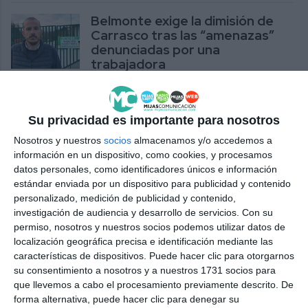
Belmonte exige la dimisión de
Carrasco tras las “amenazas”
denunciadas por una
trabajadora
ACTUALIDAD
El PSOE critica la acumulación
Su privacidad es importante para nosotros
“incontrolada” de residuos en el
Nosotros y nuestros
socios
almacenamos y/o accedemos a
punto limpio de La Cala
información en un dispositivo, como cookies, y procesamos
PSOE
datos personales, como identificadores únicos e información
estándar enviada por un dispositivo para publicidad y contenido
personalizado, medición de publicidad y contenido,
La Mancomunidad licitará la
investigación de audiencia y desarrollo de servicios.
Con su
gestión del Punto Limpio de
permiso, nosotros y nuestros socios podemos utilizar datos de
Mijas
localización geográfica precisa e identificación mediante las
ACTUALIDAD
características de dispositivos. Puede hacer clic para otorgarnos
su consentimiento a nosotros y a nuestros 1731 socios para
La Policía evita el robo de una
que llevemos a cabo el procesamiento previamente descrito. De
furgoneta en La Cala y de
forma alternativa, puede hacer clic para denegar su