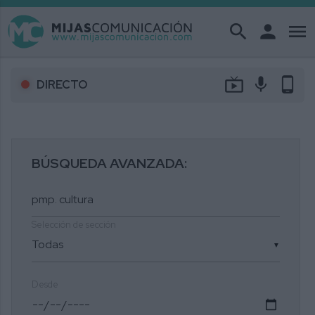
search
person
menu
live_tv
mic
phone_android
DIRECTO
BÚSQUEDA AVANZADA:
Selección de sección
▼
Desde