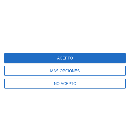
Suscríbete a nuestro boletín
Recibe la actualidad de Mijas en tu correo
electrónico
ACEPTO
MÁS OPCIONES
CONFIRMAR
NO ACEPTO
Acepto los
términos de uso
y la
política de privacidad
Recibe Mijas Semanal en tu
WhatsApp
Te lo enviamos cada viernes directamente a tu
móvil