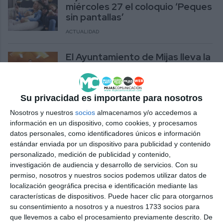
miércoles 27 el coloquio ‘Peques
sin pantallas’
ACTUALIDAD
El Ayuntamiento de Mijas lleva la
campaña ‘Peques sin pantallas’
a las escuelas infantiles
ACTUALIDAD
Su privacidad es importante para nosotros
Nosotros y nuestros
socios
almacenamos y/o accedemos a
¿Se ha parado a pensar en
información en un dispositivo, como cookies, y procesamos
cuánto usa el móvil delante de
datos personales, como identificadores únicos e información
su hijo?
estándar enviada por un dispositivo para publicidad y contenido
REPORTAJES
personalizado, medición de publicidad y contenido,
investigación de audiencia y desarrollo de servicios.
Con su
“Si cada vez que el niño se
permiso, nosotros y nuestros socios podemos utilizar datos de
aburre le damos una pantalla,
localización geográfica precisa e identificación mediante las
limitamos su capacidad de
características de dispositivos. Puede hacer clic para otorgarnos
crear”
su consentimiento a nosotros y a nuestros 1733 socios para
que llevemos a cabo el procesamiento previamente descrito. De