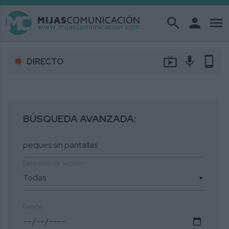
search
person
menu
live_tv
mic
phone_android
DIRECTO
BÚSQUEDA AVANZADA:
Selección de sección
▼
Desde