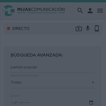
search
person
menu
live_tv
mic
phone_android
DIRECTO
BÚSQUEDA AVANZADA:
Selección de sección
▼
Desde