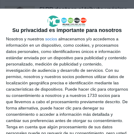
El PP destaca el tributo unánime
a Carlos Huesa Berral y una
inyección de 33 millones
Su privacidad es importante para nosotros
PP
Nosotros y nuestros
socios
almacenamos y/o accedemos a
El Partido Popular lidera el voto
información en un dispositivo, como cookies, y procesamos
en Mijas en las elecciones
datos personales, como identificadores únicos e información
andaluzas
estándar enviada por un dispositivo para publicidad y contenido
personalizado, medición de publicidad y contenido,
ACTUALIDAD
investigación de audiencia y desarrollo de servicios.
Con su
permiso, nosotros y nuestros socios podemos utilizar datos de
El PP realiza una ofrenda floral
localización geográfica precisa e identificación mediante las
en homenaje a los guardias
características de dispositivos. Puede hacer clic para otorgarnos
civiles muertos en Huelva
su consentimiento a nosotros y a nuestros 1733 socios para
que llevemos a cabo el procesamiento previamente descrito. De
PP
forma alternativa, puede hacer clic para denegar su
consentimiento o acceder a información más detallada y
Mata anima a votar para que el
cambiar sus preferencias antes de otorgar su consentimiento.
proyecto de Juanma Moreno
Tenga en cuenta que algún procesamiento de sus datos
“se consolide”
personales puede no requerir de su consentimiento, pero usted