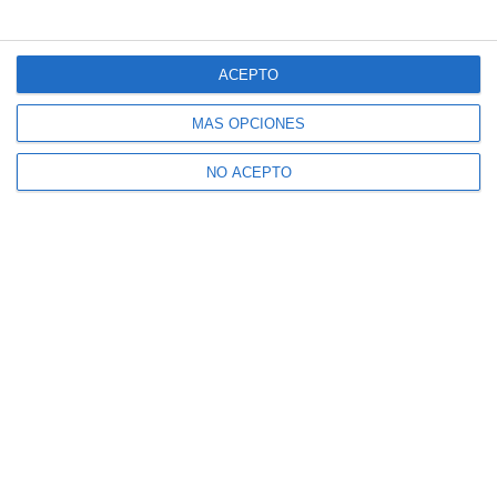
ACEPTO
MÁS OPCIONES
NO ACEPTO
Suscríbete a nuestro boletín
Recibe la actualidad de Mijas en tu correo
electrónico