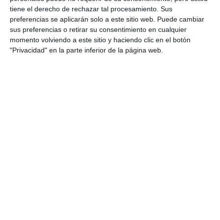
tiene el derecho de rechazar tal procesamiento. Sus
PARTIDOS
preferencias se aplicarán solo a este sitio web. Puede cambiar
sus preferencias o retirar su consentimiento en cualquier
El PP critica el "maltrato" del
momento volviendo a este sitio y haciendo clic en el botón
Gobierno central "tras el cierre
"Privacidad" en la parte inferior de la página web.
de la oficina de Correos"
PP
El PP acusa a González de
“engañar a los vecinos” sobre la
ordenanza de urbanizaciones
PP
Ana Mata, elegida nueva
presidenta del Partido Popular
de Mijas
PP
El PP mijeño celebra el sábado