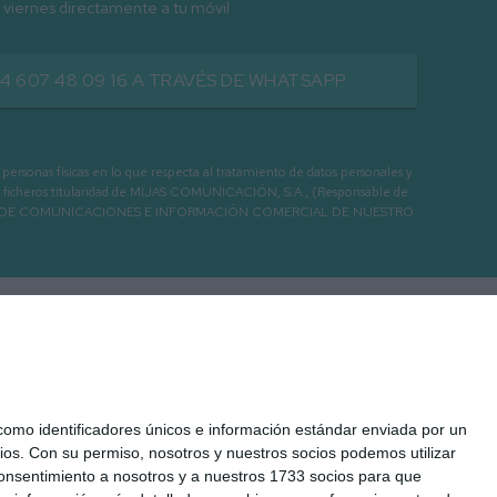
 viernes directamente a tu móvil
34 607 48 09 16 A TRAVÉS DE WHATSAPP
as físicas en lo que respecta al tratamiento de datos personales y
os en ficheros titularidad de MIJAS COMUNICACIÓN, S.A., (Responsable de
 ENVIO DE COMUNICACIONES E INFORMACIÓN COMERCIAL DE NUESTRO
mo identificadores únicos e información estándar enviada por un
ios.
Con su permiso, nosotros y nuestros socios podemos utilizar
 consentimiento a nosotros y a nuestros 1733 socios para que