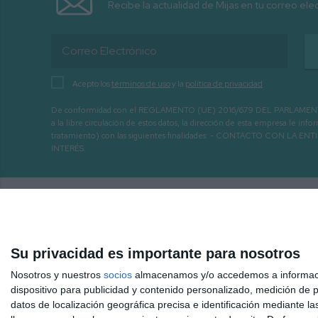
Recibe la actualidad de Mijas en tu correo ele
Acepto los
términos de uso
y la
política de privacidad
De conformidad con el REGLAMENTO (UE) 2016/679 DEL PARLAMENTO EURO
a la libre circulación de estos datos, la dirección de esta empresa le 
tratamiento) con las siguientes finalidades: - CONTACTO CO
INTERÉS.
Su privacidad es importante para nosotros
Nosotros y nuestros
socios
almacenamos y/o accedemos a información
dispositivo para publicidad y contenido personalizado, medición de pu
datos de localización geográfica precisa e identificación mediante l