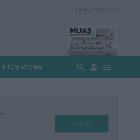
Sábado 08/08/2026
search
person
menu
S INTERNATIONAL
tor
BUSCAR