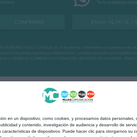
ctrónico
Te lo enviamos cada
CONFIRMAR
ENVÍA "ALTA" AL +
PEO Y DEL CONSEJO de 27 de abril de 2016 relativo a la protección de las person
informa de los siguientes aspectos que debe conocer: Los datos obtenidos serán tratad
N LA ENTIDAD A TRAVÉS DE CORREOS ELECTRÓNICOS - REGISTRO DE USUARIOS -
 en un dispositivo, como cookies, y procesamos datos personales, co
blicidad y contenido, investigación de audiencia y desarrollo de servic
as características de dispositivos. Puede hacer clic para otorgarnos su