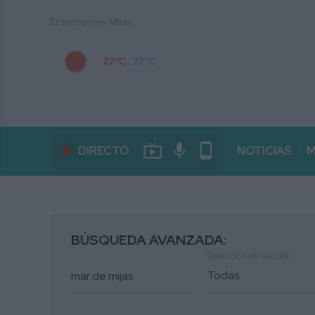
El tiempo en Mijas
27°C
27°C
live_tv
mic
phone_android
DIRECTO
NOTICIAS
M
BÚSQUEDA AVANZADA:
Selección de sección