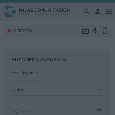
search
person
menu
live_tv
mic
phone_android
DIRECTO
BÚSQUEDA AVANZADA:
Selección de sección
▼
Desde