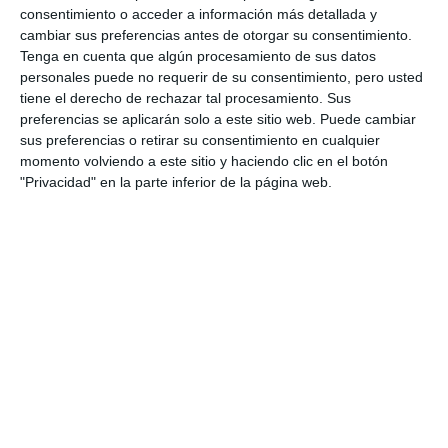
ACTUALIDAD
consentimiento o acceder a información más detallada y
cambiar sus preferencias antes de otorgar su consentimiento.
The Ronald McDonald
Tenga en cuenta que algún procesamiento de sus datos
Foundation raises funds and
personales puede no requerir de su consentimiento, pero usted
informs about its work at IES
tiene el derecho de rechazar tal procesamiento. Sus
Las Lagunas
preferencias se aplicarán solo a este sitio web. Puede cambiar
sus preferencias o retirar su consentimiento en cualquier
ACTUALIDAD
momento volviendo a este sitio y haciendo clic en el botón
"Privacidad" en la parte inferior de la página web.
La Fundación Ronald McDonald
recauda fondos e informa de su
labor en el IES Las Lagunas
ACTUALIDAD
El Aula Verde del IES Las
Lagunas cumple un año de
trabajo al aire libre
ACTUALIDAD
El alumnado de Bachillerato del