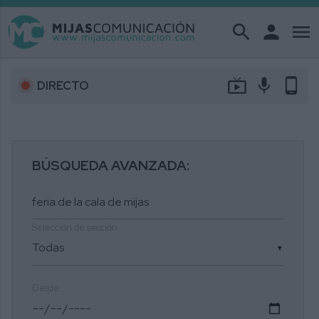
search
person
menu
live_tv
mic
phone_android
DIRECTO
BÚSQUEDA AVANZADA:
Selección de sección
▼
Desde