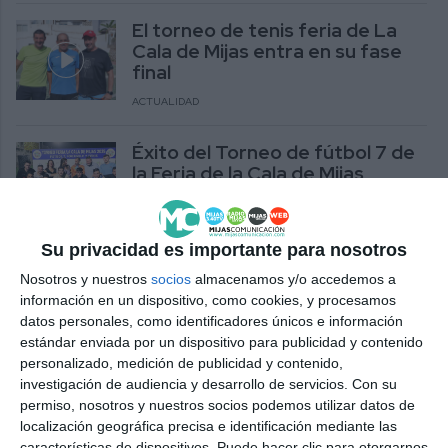
El torneo de tenis feria de La
Cala de Mijas entra en su fase
final
ACTUALIDAD
Éxito del Torneo de fútbol 7 de
la Feria de la Cala de Mijas
DEPORTES
Su privacidad es importante para nosotros
La Feria de La Cala de Mijas
Nosotros y nuestros
socios
almacenamos y/o accedemos a
2025 calienta motores
información en un dispositivo, como cookies, y procesamos
ACTUALIDAD
datos personales, como identificadores únicos e información
estándar enviada por un dispositivo para publicidad y contenido
personalizado, medición de publicidad y contenido,
El XXVII Torneo de Golf de la
investigación de audiencia y desarrollo de servicios.
Con su
Feria de La Cala de Mijas reúne a
permiso, nosotros y nuestros socios podemos utilizar datos de
102 jugadores
localización geográfica precisa e identificación mediante las
características de dispositivos. Puede hacer clic para otorgarnos