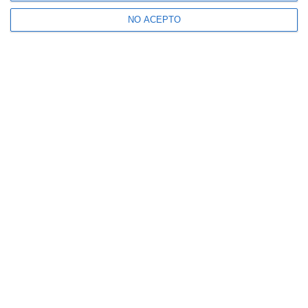
NO ACEPTO
Suscríbete a nuestro boletín
Recibe la actualidad de Mijas en tu correo