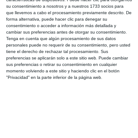
DEPORTES
su consentimiento a nosotros y a nuestros 1733 socios para
que llevemos a cabo el procesamiento previamente descrito. De
Amplio dispositivo de seguridad
forma alternativa, puede hacer clic para denegar su
para la Feria de La Cala de Mijas
consentimiento o acceder a información más detallada y
ACTUALIDAD
cambiar sus preferencias antes de otorgar su consentimiento.
Tenga en cuenta que algún procesamiento de sus datos
personales puede no requerir de su consentimiento, pero usted
650 jugadores llenan el Torneo
tiene el derecho de rechazar tal procesamiento. Sus
de Fútbol 7 de la Feria de La
preferencias se aplicarán solo a este sitio web. Puede cambiar
Cala de Mijas
sus preferencias o retirar su consentimiento en cualquier
momento volviendo a este sitio y haciendo clic en el botón
DEPORTES
"Privacidad" en la parte inferior de la página web.
Récord de participación en el VI
Torneo de Footgolf de la Feria
de La Cala de Mijas
DEPORTES
Comienza el emblemático
torneo de fútbol de la Feria de