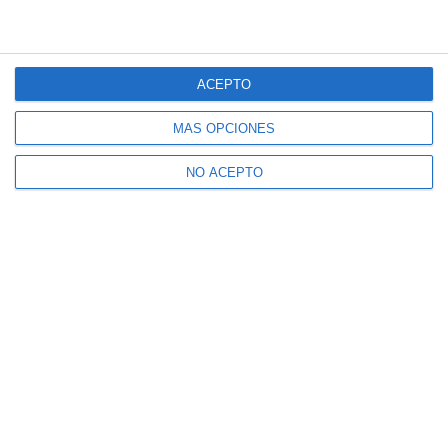
ACEPTO
MÁS OPCIONES
NO ACEPTO
Suscríbete a nuestro boletín
Recibe la actualidad de Mijas en tu correo
electrónico