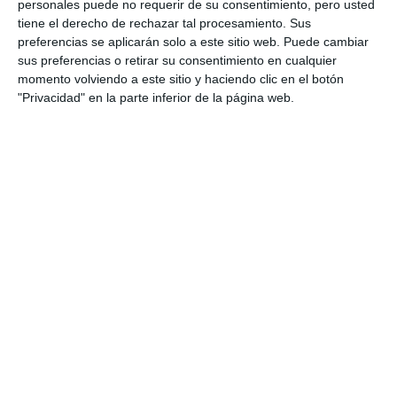
personales puede no requerir de su consentimiento, pero usted
España el 20 de mayo ‘Hamlet.
tiene el derecho de rechazar tal procesamiento. Sus
Ensayo en la tormenta’
preferencias se aplicarán solo a este sitio web. Puede cambiar
ACTUALIDAD
sus preferencias o retirar su consentimiento en cualquier
momento volviendo a este sitio y haciendo clic en el botón
Familia e Igualdad de
"Privacidad" en la parte inferior de la página web.
Oportunidades conciencia
sobre la importancia de la salud
mental
ACTUALIDAD
La XVI Gala Mijas en Femenino
reconoce la labor de seis
mujeres en el 8M
ACTUALIDAD