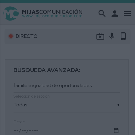
search
person
menu
live_tv
mic
phone_android
DIRECTO
BÚSQUEDA AVANZADA:
Selección de sección
▼
Desde