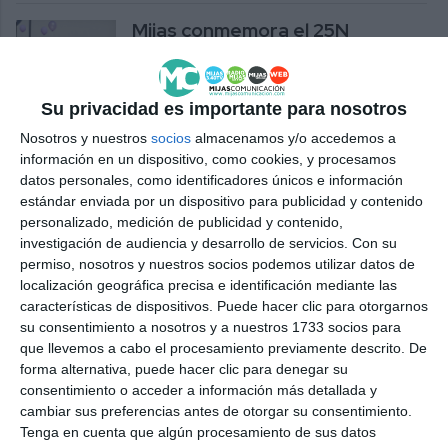
Mijas conmemora el 25N
recordando a las 39 víctimas de
este año con una suelta de
globos
Su privacidad es importante para nosotros
ACTUALIDAD
Nosotros y nuestros
socios
almacenamos y/o accedemos a
información en un dispositivo, como cookies, y procesamos
La Cala acoge este viernes 24
datos personales, como identificadores únicos e información
las jornadas ‘Música en
estándar enviada por un dispositivo para publicidad y contenido
Femenino’ de Ana Ramos
personalizado, medición de publicidad y contenido,
investigación de audiencia y desarrollo de servicios.
Con su
ACTUALIDAD
permiso, nosotros y nuestros socios podemos utilizar datos de
localización geográfica precisa e identificación mediante las
Familia e Igualdad de
características de dispositivos. Puede hacer clic para otorgarnos
Oportunidades conciencia
su consentimiento a nosotros y a nuestros 1733 socios para
sobre el suicidio entre los
que llevemos a cabo el procesamiento previamente descrito. De
adolescentes
forma alternativa, puede hacer clic para denegar su
ACTUALIDAD
consentimiento o acceder a información más detallada y
cambiar sus preferencias antes de otorgar su consentimiento.
Tenga en cuenta que algún procesamiento de sus datos
Jóvenes Clásicos trae al Manuel