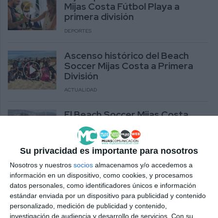
Mijas Costa Fútbol Playa a
primera división
DEPORTES
Ascenso histórico del Beach
Soccer Mijas Costa a Primera
División
ACTUALIDAD
El Beach Soccer Mijas Costa
finaliza 4º en la primera jornada
de la 2ª división en Torrox
DEPORTES
Su privacidad es importante para nosotros
Nosotros y nuestros
socios
almacenamos y/o accedemos a
El Beach Soccer Mijas Costa de
información en un dispositivo, como cookies, y procesamos
fútbol playa pelea por el
datos personales, como identificadores únicos e información
ascenso a 1ª división
estándar enviada por un dispositivo para publicidad y contenido
personalizado, medición de publicidad y contenido,
DEPORTES
investigación de audiencia y desarrollo de servicios.
Con su