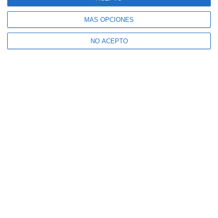
Suscríbete a nuestro boletín
Recibe la actualidad de Mijas en tu correo
MÁS OPCIONES
electrónico
NO ACEPTO
CONFIRMAR
Acepto los
términos de uso
y la
política de privacidad
Recibe Mijas Semanal en tu
WhatsApp
Te lo enviamos cada viernes directamente a tu
móvil
ENVÍA "ALTA" AL +34 607 48 09 16 A TRAVÉS
DE WHATSAPP