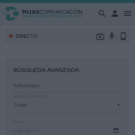
search
person
menu
live_tv
mic
phone_android
DIRECTO
BÚSQUEDA AVANZADA:
Selección de sección
▼
Desde