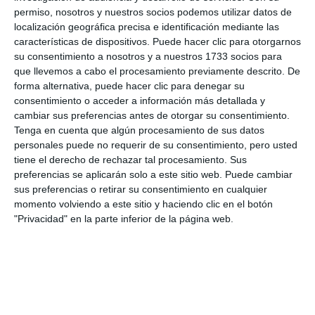
permiso, nosotros y nuestros socios podemos utilizar datos de
El Beach Soccer Mijas Costa
localización geográfica precisa e identificación mediante las
hace historia en el Mundial de
características de dispositivos. Puede hacer clic para otorgarnos
Clubes de Fútbol Playa
su consentimiento a nosotros y a nuestros 1733 socios para
que llevemos a cabo el procesamiento previamente descrito. De
DEPORTES
forma alternativa, puede hacer clic para denegar su
consentimiento o acceder a información más detallada y
El Club Deportivo Beach Soccer
cambiar sus preferencias antes de otorgar su consentimiento.
Mijas Costa participa en el
Tenga en cuenta que algún procesamiento de sus datos
mundial de fútbol playa
personales puede no requerir de su consentimiento, pero usted
DEPORTES
tiene el derecho de rechazar tal procesamiento. Sus
preferencias se aplicarán solo a este sitio web. Puede cambiar
sus preferencias o retirar su consentimiento en cualquier
momento volviendo a este sitio y haciendo clic en el botón
"Privacidad" en la parte inferior de la página web.