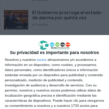
ACTUALIDAD
El Gobierno prorroga el estado
de alarma por quinta vez
ACTUALIDAD
El Gobierno asume la autoridad
plena en el estado de alarma y
limita los desplazamientos
Su privacidad es importante para nosotros
ACTUALIDAD
Nosotros y nuestros
socios
almacenamos y/o accedemos a
información en un dispositivo, como cookies, y procesamos
Las sanciones por incumplir el
datos personales, como identificadores únicos e información
estado de alarma pueden ir
estándar enviada por un dispositivo para publicidad y contenido
desde los 100 a los 600.000
personalizado, medición de publicidad y contenido,
euros
investigación de audiencia y desarrollo de servicios.
Con su
permiso, nosotros y nuestros socios podemos utilizar datos de
ACTUALIDAD
localización geográfica precisa e identificación mediante las
características de dispositivos. Puede hacer clic para otorgarnos
Cruz Roja Mijas intensifica sus
su consentimiento a nosotros y a nuestros 1733 socios para