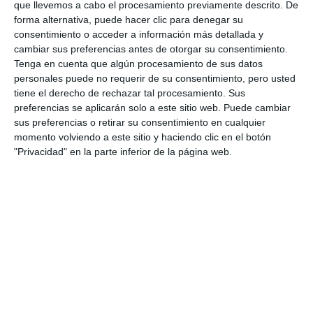
actividades durante el estado
que llevemos a cabo el procesamiento previamente descrito. De
de alarma
forma alternativa, puede hacer clic para denegar su
consentimiento o acceder a información más detallada y
ACTUALIDAD
cambiar sus preferencias antes de otorgar su consentimiento.
Tenga en cuenta que algún procesamiento de sus datos
Los niños podrán salir durante
personales puede no requerir de su consentimiento, pero usted
una hora al día a partir de este
tiene el derecho de rechazar tal procesamiento. Sus
domingo
preferencias se aplicarán solo a este sitio web. Puede cambiar
ACTUALIDAD
sus preferencias o retirar su consentimiento en cualquier
momento volviendo a este sitio y haciendo clic en el botón
"Privacidad" en la parte inferior de la página web.
El Gobierno decreta el estado
de alarma en todo el país por el
coronavirus
ACTUALIDAD
El equipo de gobierno aclara
que el estado de alarma no
permite con carácter general el
cuidado de los huertos urbanos
por sus beneficiarios