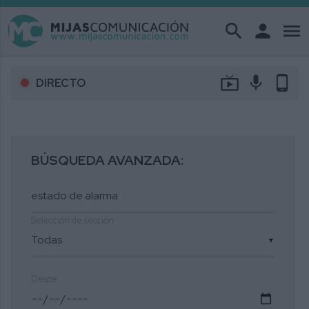
search
person
menu
live_tv
mic
phone_android
DIRECTO
BÚSQUEDA AVANZADA:
Selección de sección
▼
Desde