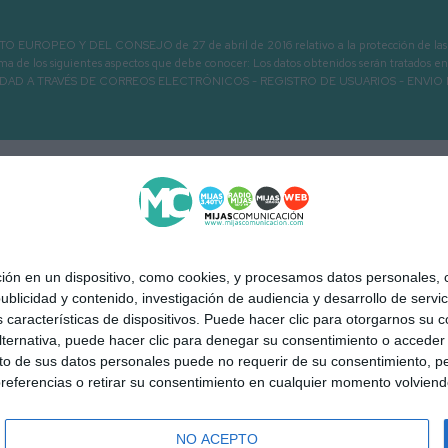
PEO Y DEL CONSEJO de 27 de abril de 2016 relativo a la protección de las person
informa de los siguientes aspectos que debe conocer: Los datos obtenidos serán tratad
N LA ENTIDAD A TRAVÉS DE CORREOS ELECTRÓNICOS - REGISTRO DE USUARIOS -
 en un dispositivo, como cookies, y procesamos datos personales, co
blicidad y contenido, investigación de audiencia y desarrollo de servic
as características de dispositivos. Puede hacer clic para otorgarnos su
ternativa, puede hacer clic para denegar su consentimiento o acceder
 de sus datos personales puede no requerir de su consentimiento, per
 Mijas a la carta
Quiénes somos
Contacto
Publicidad
Aviso
referencias o retirar su consentimiento en cualquier momento volviendo 
NO ACEPTO