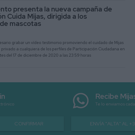
ento presenta la nueva campaña de
n Cuida Mijas, dirigida a los
 de mascotas
cesario grabar un vídeo testimonio promoviendo el cuidado de Mijas
 privado a cualquiera de los perfiles de Participación Ciudadana en
es del 17 de diciembre de 2020 a las 23:59 horas
ín
Recibe Mij
ctrónico
Te lo enviamos cada
CONFIRMAR
ENVÍA "ALTA" AL +