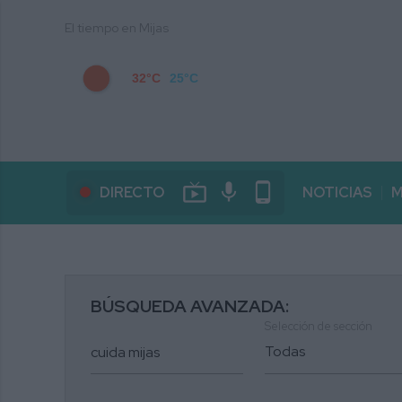
El tiempo en Mijas
32°C
25°C
live_tv
mic
phone_android
DIRECTO
NOTICIAS
M
BÚSQUEDA AVANZADA:
Selección de sección