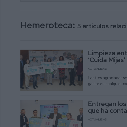
Hemeroteca:
5 artículos rela
Limpieza ent
‘Cuida Mijas’
ACTUALIDAD
Las tres agraciadas s
gastar en cualquier c
Entregan los
que ha conta
ACTUALIDAD