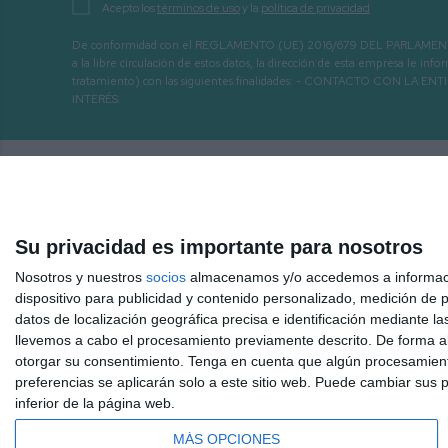
Acepto los
términos de uso
y la
política de privacidad
De conformidad con el REGLAMENTO (UE) 2016/679 DEL PARLAMENTO EURO
a la libre circulación de estos datos, la dirección de esta empresa le 
tratamiento) con las siguientes finalidades: - CONTACTO CO
INTERÉS.
Su privacidad es importante para nosotros
Nosotros y nuestros
socios
almacenamos y/o accedemos a información
dispositivo para publicidad y contenido personalizado, medición de pu
datos de localización geográfica precisa e identificación mediante l
llevemos a cabo el procesamiento previamente descrito. De forma al
otorgar su consentimiento.
Tenga en cuenta que algún procesamiento
Inicio
Hemeroteca
Mijas 3.40 TV a la carta
Radio
preferencias se aplicarán solo a este sitio web. Puede cambiar sus p
inferior de la página web.
2026
©
MIJAS COMUNICACIÓN S.A.
MÁS OPCIONES