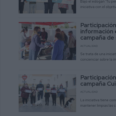
Bajo el eslogan ‘Tu per
iniciativa con el obje
Participació
información e
campaña de s
ACTUALIDAD
Se trata de una inicia
concienciar sobre la i
Participació
campaña Cui
ACTUALIDAD
La iniciativa tiene co
mantener limpias las c