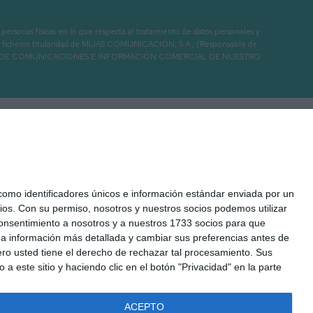
as físicas en lo que respecta al tratamiento de datos personales y
os en ficheros titularidad de MIJAS COMUNICACIÓN, S.A., (Responsable de
 ENVIO DE COMUNICACIONES E INFORMACIÓN COMERCIAL DE NUESTRO
mo identificadores únicos e información estándar enviada por un
ios.
Con su permiso, nosotros y nuestros socios podemos utilizar
 consentimiento a nosotros y a nuestros 1733 socios para que
 a información más detallada y cambiar sus preferencias antes de
o usted tiene el derecho de rechazar tal procesamiento. Sus
 Legal
Cookies
Seguridad
Protección de datos
a este sitio y haciendo clic en el botón "Privacidad" en la parte
Desarrollado por:
OA Cloud
ACEPTO