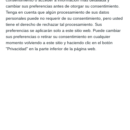
consentimiento o acceder a información más detallada y
ACTUALIDAD
cambiar sus preferencias antes de otorgar su consentimiento.
Tenga en cuenta que algún procesamiento de sus datos
The Lions Club organises its
personales puede no requerir de su consentimiento, pero usted
Christmas party in La Cala
tiene el derecho de rechazar tal procesamiento. Sus
ACTUALIDAD
preferencias se aplicarán solo a este sitio web. Puede cambiar
sus preferencias o retirar su consentimiento en cualquier
momento volviendo a este sitio y haciendo clic en el botón
El Club de Leones celebra su
"Privacidad" en la parte inferior de la página web.
fiesta navideña en La Cala
ACTUALIDAD
El Club de Leones da la
bienvenida a la Navidad con su
tradicional Fiesta Navideña
ACTUALIDAD
The La Cala Lions Club takes its
diabetes awareness campaign
to Mijas Pueblo