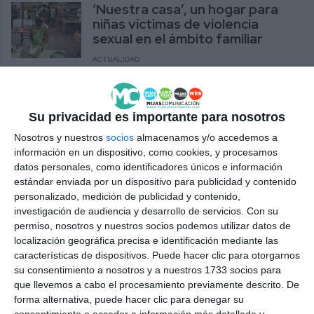
‘Nuestra casa’, un hogar para
niñas víctimas de violencia
sexual en el ámbito familiar
ACTUALIDAD
El Club de Leones de La Cala
vuelve a organizar su Carrera
Su privacidad es importante para nosotros
de Camareros
Nosotros y nuestros
socios
almacenamos y/o accedemos a
ACTUALIDAD
información en un dispositivo, como cookies, y procesamos
datos personales, como identificadores únicos e información
El Club de Leones de La Cala
estándar enviada por un dispositivo para publicidad y contenido
celebra un San Valentín solidario
personalizado, medición de publicidad y contenido,
y con memoria
investigación de audiencia y desarrollo de servicios.
Con su
permiso, nosotros y nuestros socios podemos utilizar datos de
ACTUALIDAD
localización geográfica precisa e identificación mediante las
características de dispositivos. Puede hacer clic para otorgarnos
El Club de Leones celebra este
su consentimiento a nosotros y a nuestros 1733 socios para
domingo su Feria Benéfica por
que llevemos a cabo el procesamiento previamente descrito. De
San Valentín
forma alternativa, puede hacer clic para denegar su