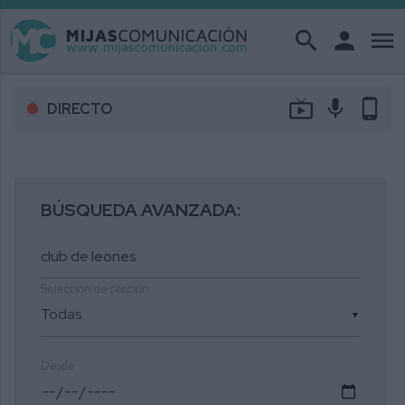
search
person
menu
live_tv
mic
phone_android
DIRECTO
BÚSQUEDA AVANZADA:
Selección de sección
▼
Desde