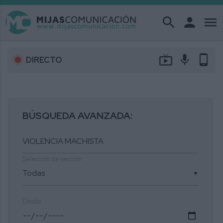
search
person
menu
live_tv
mic
phone_android
DIRECTO
BÚSQUEDA AVANZADA:
Selección de sección
▼
Desde