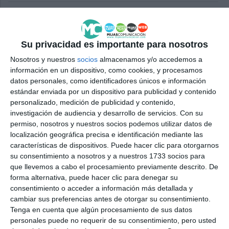
Casa Luna y Mijitas recuerdan a
las 42 mujeres asesinadas este
año por violencia machista
Su privacidad es importante para nosotros
ACTUALIDAD
Nosotros y nuestros
socios
almacenamos y/o accedemos a
información en un dispositivo, como cookies, y procesamos
Mijas alza la voz contra la
datos personales, como identificadores únicos e información
violencia machista
estándar enviada por un dispositivo para publicidad y contenido
personalizado, medición de publicidad y contenido,
ACTUALIDAD
investigación de audiencia y desarrollo de servicios.
Con su
permiso, nosotros y nuestros socios podemos utilizar datos de
Presentan la campaña ‘Vivas y
localización geográfica precisa e identificación mediante las
libres en igualdad’ y el
características de dispositivos. Puede hacer clic para otorgarnos
documental 'Yo, puedo contarlo'
su consentimiento a nosotros y a nuestros 1733 socios para
que llevemos a cabo el procesamiento previamente descrito. De
ACTUALIDAD
forma alternativa, puede hacer clic para denegar su
consentimiento o acceder a información más detallada y
Mijas joins the International Day
cambiar sus preferencias antes de otorgar su consentimiento.
for the Elimination of Violence
Tenga en cuenta que algún procesamiento de sus datos
Against Women
personales puede no requerir de su consentimiento, pero usted