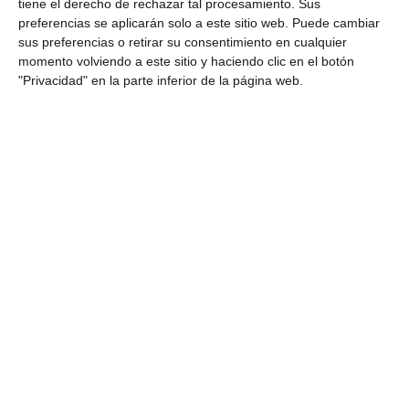
tiene el derecho de rechazar tal procesamiento. Sus
ACTUALIDAD
preferencias se aplicarán solo a este sitio web. Puede cambiar
sus preferencias o retirar su consentimiento en cualquier
Viogenex celebra su primera
momento volviendo a este sitio y haciendo clic en el botón
reunión del verano para
"Privacidad" en la parte inferior de la página web.
combatir la violencia machista
ACTUALIDAD
Por una feria libre de violencia
machista
ACTUALIDAD
Mijas se suma a la campaña de
prevención de la violencia
machista ‘Pregunta por Ángela’
ACTUALIDAD
Mijas condena la violencia
machista