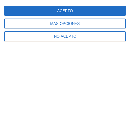
ACEPTO
MÁS OPCIONES
NO ACEPTO
Suscríbete a nuestro boletín
Recibe la actualidad de Mijas en tu correo
electrónico