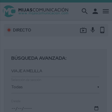
search
person
menu
live_tv
mic
phone_android
DIRECTO
BÚSQUEDA AVANZADA:
Selección de sección
▼
Desde