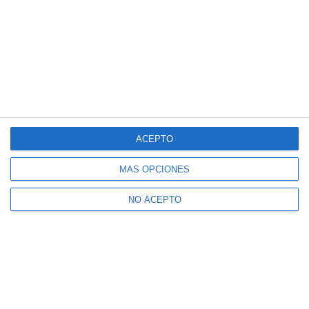
Suscríbete a nuestro boletín
Recibe la actualidad de Mijas en tu correo
electrónico
ACEPTO
MÁS OPCIONES
CONFIRMAR
NO ACEPTO
Acepto los
términos de uso
y la
política de privacidad
Recibe Mijas Semanal en tu
WhatsApp
Te lo enviamos cada viernes directamente a tu
móvil