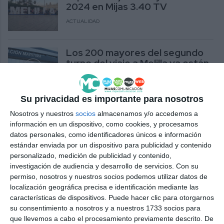
2024 en Mijas 3.40 TV
ACTUALIDAD
Los 200 mayores del segundo
turno del viaje a Melilla ya están
en casa
ACTUALIDAD
Su privacidad es importante para nosotros
Los mayores adjudicatarios del
Nosotros y nuestros
socios
almacenamos y/o accedemos a
viaje a Melilla podrán realizar los
información en un dispositivo, como cookies, y procesamos
pagos hasta el lunes 14
datos personales, como identificadores únicos e información
estándar enviada por un dispositivo para publicidad y contenido
ACTUALIDAD
personalizado, medición de publicidad y contenido,
investigación de audiencia y desarrollo de servicios.
Con su
permiso, nosotros y nuestros socios podemos utilizar datos de
localización geográfica precisa e identificación mediante las
características de dispositivos. Puede hacer clic para otorgarnos
su consentimiento a nosotros y a nuestros 1733 socios para
que llevemos a cabo el procesamiento previamente descrito. De