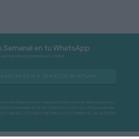
as Semanal en tu WhatsApp
 viernes directamente a tu móvil
34 607 48 09 16 A TRAVÉS DE WHATSAPP
as físicas en lo que respecta al tratamiento de datos personales y
os en ficheros titularidad de MIJAS COMUNICACIÓN, S.A., (Responsable de
 ENVIO DE COMUNICACIONES E INFORMACIÓN COMERCIAL DE NUESTRO