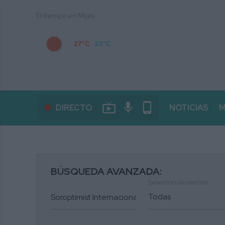
El tiempo en Mijas
27°C
22°C
live_tv
mic
phone_android
DIRECTO
NOTICIAS
M
BÚSQUEDA AVANZADA:
Selección de sección