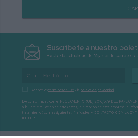
CAR
Suscríbete a nuestro bolet
Recibe la actualidad de Mijas en tu correo ele
Acepto los
términos de uso
y la
política de privacidad
De conformidad con el REGLAMENTO (UE) 2016/679 DEL PARLAMENTO EURO
a la libre circulación de estos datos, la dirección de esta empresa le 
tratamiento) con las siguientes finalidades: - CONTACTO CO
INTERÉS.