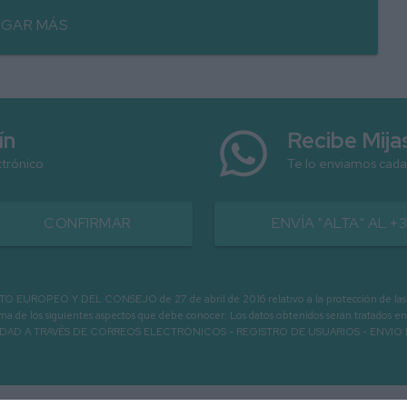
GAR MÁS
ín
Recibe Mij
ctrónico
Te lo enviamos cada
CONFIRMAR
ENVÍA "ALTA" AL +
PEO Y DEL CONSEJO de 27 de abril de 2016 relativo a la protección de las person
informa de los siguientes aspectos que debe conocer: Los datos obtenidos serán tratad
N LA ENTIDAD A TRAVÉS DE CORREOS ELECTRÓNICOS - REGISTRO DE USUARIOS -