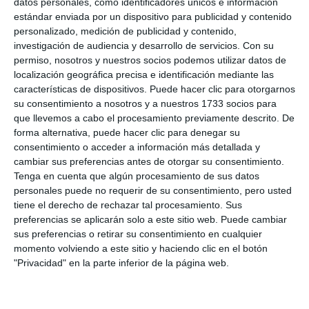
datos personales, como identificadores únicos e información
estándar enviada por un dispositivo para publicidad y contenido
Music and gastronomy for
personalizado, medición de publicidad y contenido,
International Day for Tolerance
investigación de audiencia y desarrollo de servicios.
Con su
ACTUALIDAD
permiso, nosotros y nuestros socios podemos utilizar datos de
localización geográfica precisa e identificación mediante las
características de dispositivos. Puede hacer clic para otorgarnos
El parque Andalucía acoge del 5
su consentimiento a nosotros y a nuestros 1733 socios para
al 8 de diciembre el Festival
que llevemos a cabo el procesamiento previamente descrito. De
Somos uno
forma alternativa, puede hacer clic para denegar su
consentimiento o acceder a información más detallada y
ACTUALIDAD
cambiar sus preferencias antes de otorgar su consentimiento.
Tenga en cuenta que algún procesamiento de sus datos
El Festival Somos Uno se aplaza
personales puede no requerir de su consentimiento, pero usted
a diciembre por la previsión de
tiene el derecho de rechazar tal procesamiento. Sus
mal tiempo
preferencias se aplicarán solo a este sitio web. Puede cambiar
ACTUALIDAD
sus preferencias o retirar su consentimiento en cualquier
momento volviendo a este sitio y haciendo clic en el botón
"Privacidad" en la parte inferior de la página web.
Llega Somos Uno, un festival
con música en directo, comida
internacional y bailes típicos