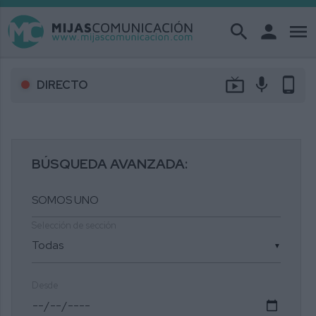
search
person
menu
live_tv
mic
phone_android
DIRECTO
BÚSQUEDA AVANZADA:
Selección de sección
▼
Desde