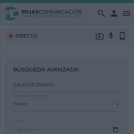
search
person
menu
live_tv
mic
phone_android
DIRECTO
BÚSQUEDA AVANZADA:
Selección de sección
▼
Desde