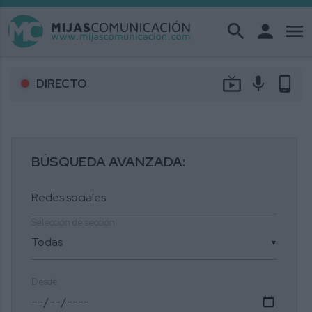
search
person
menu
live_tv
mic
phone_android
DIRECTO
BÚSQUEDA AVANZADA:
Selección de sección
▼
Desde