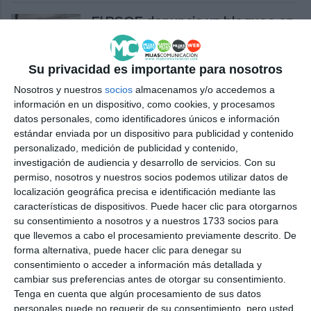
El PSOE denuncia un bloqueo en
las redes sociales del
Ayuntamiento de vecinos
críticos
Su privacidad es importante para nosotros
PSOE
Nosotros y nuestros
socios
almacenamos y/o accedemos a
información en un dispositivo, como cookies, y procesamos
Los colectivos sociales
datos personales, como identificadores únicos e información
aprenden a “tejer redes en
estándar enviada por un dispositivo para publicidad y contenido
Internet”
personalizado, medición de publicidad y contenido,
investigación de audiencia y desarrollo de servicios.
Con su
ACTUALIDAD
permiso, nosotros y nuestros socios podemos utilizar datos de
localización geográfica precisa e identificación mediante las
‘Educar con el corazón’ se
características de dispositivos. Puede hacer clic para otorgarnos
centra en mayo en el uso de las
su consentimiento a nosotros y a nuestros 1733 socios para
redes sociales
que llevemos a cabo el procesamiento previamente descrito. De
forma alternativa, puede hacer clic para denegar su
ACTUALIDAD
consentimiento o acceder a información más detallada y
cambiar sus preferencias antes de otorgar su consentimiento.
Sanidad impartirá este
Tenga en cuenta que algún procesamiento de sus datos
miércoles una charla sobre el
personales puede no requerir de su consentimiento, pero usted